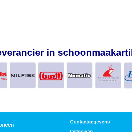
everancier in schoonmaakarti
Contactgegevens
orieën
Octoclean