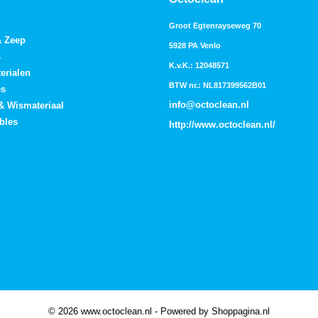
Groot Egtenrayseweg 70
& Zeep
5928 PA Venlo
s
K.v.K.: 12048571
erialen
BTW nr.: NL817399562B01
es
info@octoclean.nl
 & Wismateriaal
bles
http://
www.octoclean.nl
/
© 2026 www.octoclean.nl - Powered by Shoppagina.nl