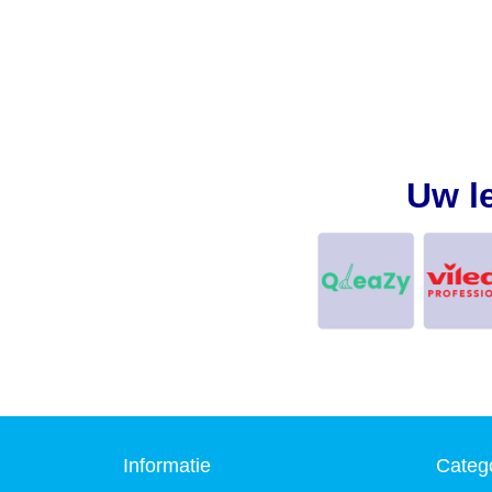
Uw l
Informatie
Categ