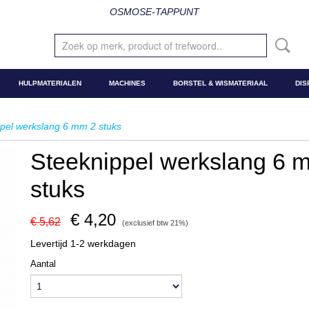
OSMOSE-TAPPUNT
HULPMATERIALEN
MACHINES
BORSTEL & WISMATERIAAL
DIS
pel werkslang 6 mm 2 stuks
Steeknippel werkslang 6 
stuks
€ 4,20
€ 5,62
(exclusief btw 21%)
Levertijd 1-2 werkdagen
Aantal