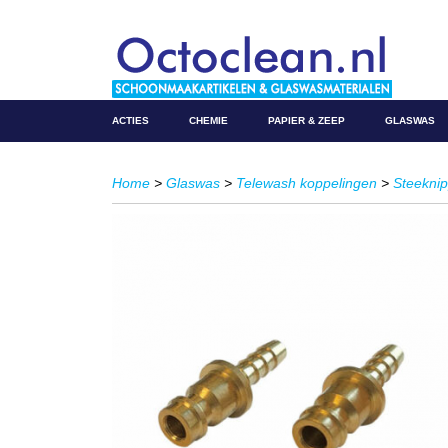
ACTIES
CHEMIE
PAPIER & ZEEP
GLASWAS
Home
>
Glaswas
>
Telewash koppelingen
>
Steeknip