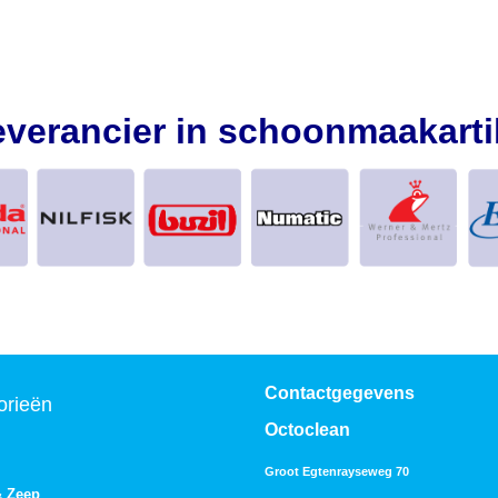
everancier in schoonmaakarti
Contactgegevens
orieën
Octoclean
Groot Egtenrayseweg 70
& Zeep