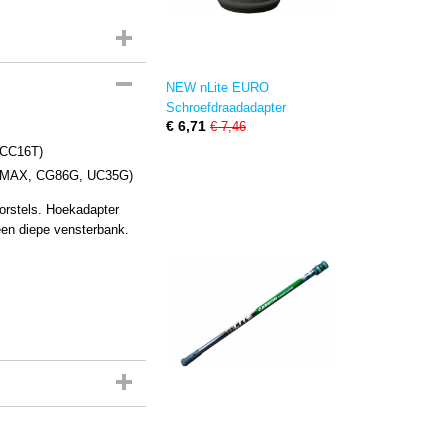
NEW nLite EURO
Schroefdraadadapter
€ 6,71
€ 7,46
 CC16T)
7MAX, CG86G, UC35G)
orstels. Hoekadapter
 een diepe vensterbank.