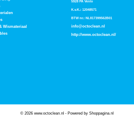
5928 PA Venlo
s
K.v.K.: 12048571
erialen
BTW nr.: NL817399562B01
es
info@octoclean.nl
 & Wismateriaal
bles
http://
www.octoclean.nl
/
© 2026 www.octoclean.nl - Powered by Shoppagina.nl