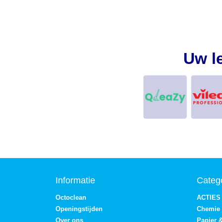
Uw l
Informatie
Categ
Octoclean
ACTIES
Openingstijden
Chemie
Over ons
Papier 