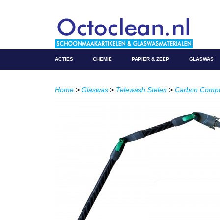
ACTIES
CHEMIE
PAPIER & ZEEP
GLASWAS
Home
>
Glaswas
>
Telewash Stelen
>
Carbon Compo