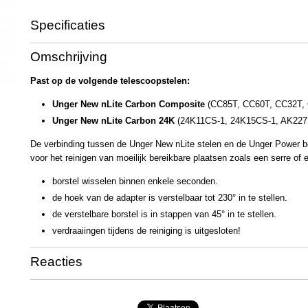
Specificaties
Productcode
UN3544
Omschrijving
Past op de volgende telescoopstelen:
Unger New nLite Carbon Composite
(CC85T, CC60T, CC32T,
Unger New nLite Carbon 24K
(24K11CS-1, 24K15CS-1, AK22
De verbinding tussen de Unger New nLite stelen en de Unger Power b
voor het reinigen van moeilijk bereikbare plaatsen zoals een serre of
borstel wisselen binnen enkele seconden.
de hoek van de adapter is verstelbaar tot 230° in te stellen.
de verstelbare borstel is in stappen van 45° in te stellen.
verdraaiingen tijdens de reiniging is uitgesloten!
Reacties