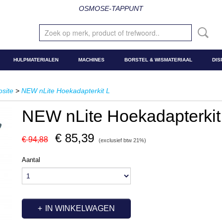
OSMOSE-TAPPUNT
HULPMATERIALEN
MACHINES
BORSTEL & WISMATERIAAL
DIS
site
>
NEW nLite Hoekadapterkit L
NEW nLite Hoekadapterkit
€ 85,39
€ 94,88
(exclusief btw 21%)
Aantal
IN WINKELWAGEN