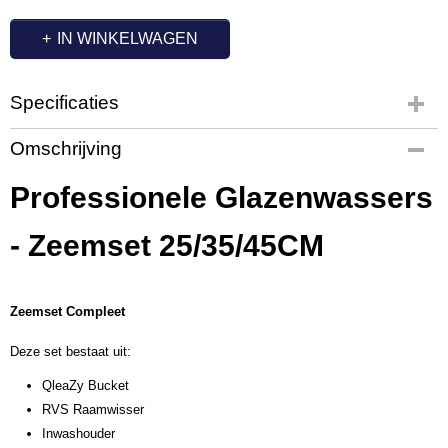
IN WINKELWAGEN
Specificaties
Productcode
Omschrijving
QS1006
Professionele Glazenwassers
- Zeemset 25/35/45CM
Zeemset Compleet
Deze set bestaat uit:
QleaZy Bucket
RVS Raamwisser
Inwashouder