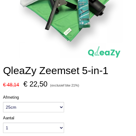
QleaZy Zeemset 5-in-1
€ 22,50
€ 48,14
(exclusief btw 21%)
Afmeting
Aantal