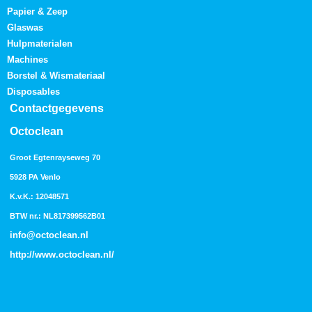
Papier & Zeep
Glaswas
Hulpmaterialen
Machines
Borstel & Wismateriaal
Disposables
Contactgegevens
Octoclean
Groot Egtenrayseweg 70
5928 PA Venlo
K.v.K.: 12048571
BTW nr.: NL817399562B01
info@octoclean.nl
http://
www.octoclean.nl
/