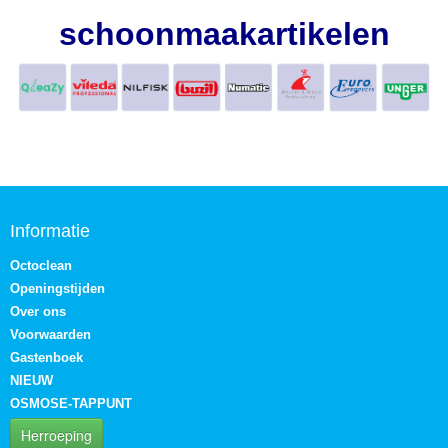
schoonmaakartikelen
Informatie
Octoclean
Openingstijden
Over ons
Voorwaarden
Gastenboek
NIEUW
OSMOSE-TAPPUNT
Herroeping