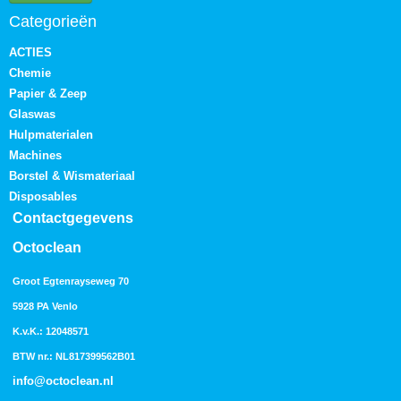
Categorieën
ACTIES
Chemie
Papier & Zeep
Glaswas
Hulpmaterialen
Machines
Borstel & Wismateriaal
Disposables
Contactgegevens
Octoclean
Groot Egtenrayseweg 70
5928 PA Venlo
K.v.K.: 12048571
BTW nr.: NL817399562B01
info@octoclean.nl