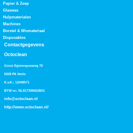
Papier & Zeep
Glaswas
Hulpmaterialen
Machines
Borstel & Wismateriaal
Disposables
Contactgegevens
Octoclean
Groot Egtenrayseweg 70
5928 PA Venlo
K.v.K.: 12048571
BTW nr.: NL817399562B01
info@octoclean.nl
http://
www.octoclean.nl
/