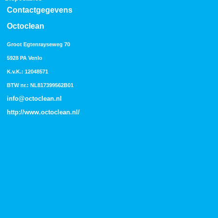
Contactgegevens
Octoclean
Groot Egtenrayseweg 70
5928 PA Venlo
K.v.K.: 12048571
BTW nr.: NL817399562B01
info@octoclean.nl
http://
www.octoclean.nl
/