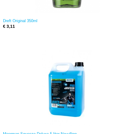
Dreft Original 350ml
€ 3,11
Moerman Squeeze Deluxe 5 liter Navulling