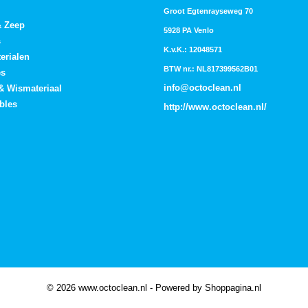
Groot Egtenrayseweg 70
& Zeep
5928 PA Venlo
s
K.v.K.: 12048571
erialen
BTW nr.: NL817399562B01
es
info@octoclean.nl
 & Wismateriaal
bles
http://
www.octoclean.nl
/
© 2026 www.octoclean.nl - Powered by Shoppagina.nl