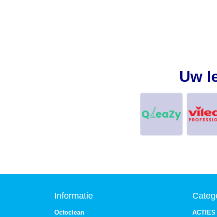
Uw l
Informatie
Categ
Octoclean
ACTIES