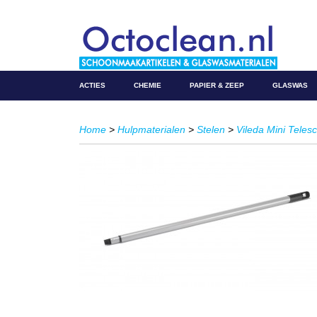
ACTIES
CHEMIE
PAPIER & ZEEP
GLASWAS
Home
>
Hulpmaterialen
>
Stelen
>
Vileda Mini Tele