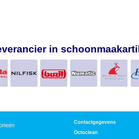
everancier in schoonmaakarti
Contactgegevens
orieën
Octoclean