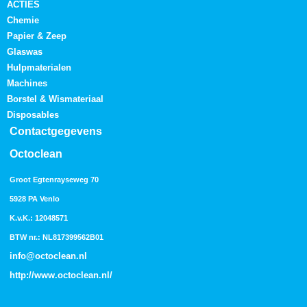
ACTIES
Chemie
Papier & Zeep
Glaswas
Hulpmaterialen
Machines
Borstel & Wismateriaal
Disposables
Contactgegevens
Octoclean
Groot Egtenrayseweg 70
5928 PA Venlo
K.v.K.: 12048571
BTW nr.: NL817399562B01
info@octoclean.nl
http://
www.octoclean.nl
/