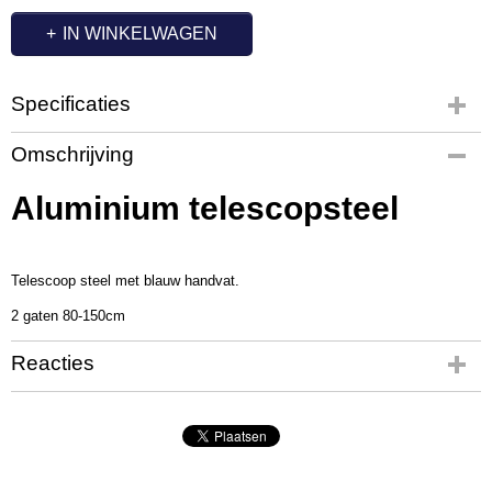
IN WINKELWAGEN
Specificaties
Productcode
Omschrijving
EX1543
Afmetingen (l,b,h)
Aluminium telescopsteel
100 x 3 x 3 cm
Telescoop steel met blauw handvat.
2 gaten 80-150cm
Reacties