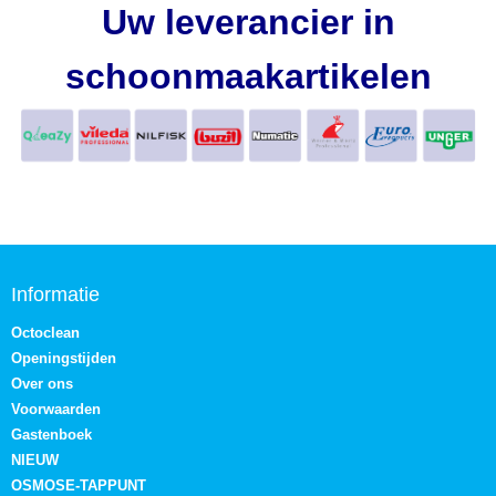
Uw leverancier in
schoonmaakartikelen
Informatie
Octoclean
Openingstijden
Over ons
Voorwaarden
Gastenboek
NIEUW
OSMOSE-TAPPUNT