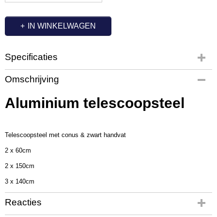
IN WINKELWAGEN
Specificaties
Productcode
Omschrijving
QL1061
Netto gewicht
Aluminium telescoopsteel
0,52 Kg
Bruto gewicht
0,52 Kg
Telescoopsteel met conus & zwart handvat
Afmetingen (l,b,h)
168 x 4 x 4 cm
2 x 60cm
2 x 150cm
3 x 140cm
Reacties