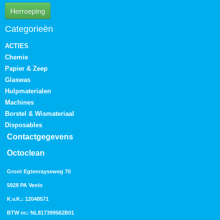
Herroeping
Categorieën
ACTIES
Chemie
Papier & Zeep
Glaswas
Hulpmaterialen
Machines
Borstel & Wismateriaal
Disposables
Contactgegevens
Octoclean
Groot Egtenrayseweg 70
5928 PA Venlo
K.v.K.: 12048571
BTW nr.: NL817399562B01