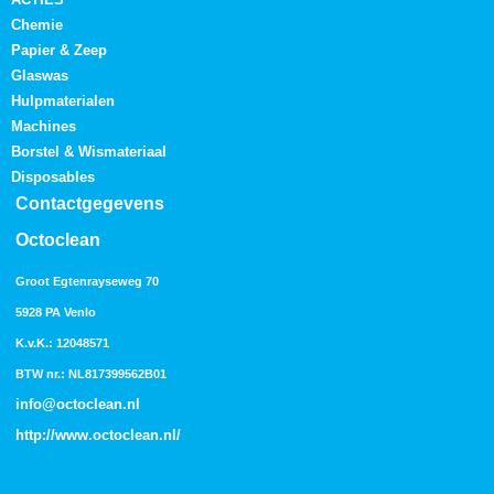
Chemie
Papier & Zeep
Glaswas
Hulpmaterialen
Machines
Borstel & Wismateriaal
Disposables
Contactgegevens
Octoclean
Groot Egtenrayseweg 70
5928 PA Venlo
K.v.K.: 12048571
BTW nr.: NL817399562B01
info@octoclean.nl
http://
www.octoclean.nl
/