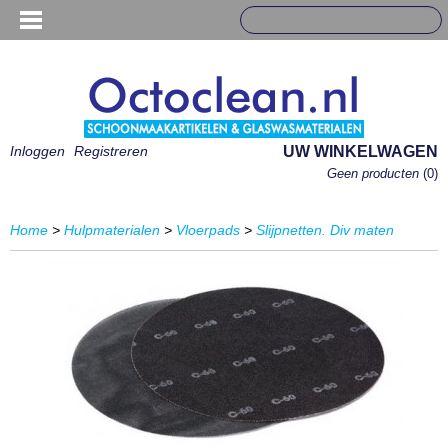
Inloggen
Registreren
UW WINKELWAGEN
Geen producten
(0)
Home
>
Hulpmaterialen
>
Vloerpads
>
Slijpnetten. Div maten