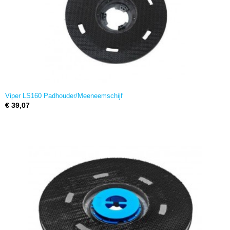
Viper LS160 Padhouder/Meeneemschijf
€ 39,07