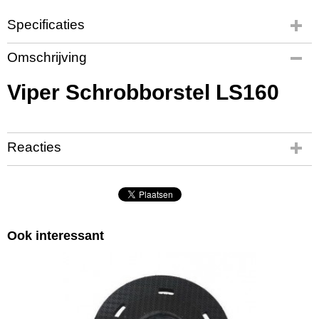
Specificaties
Productcode
Omschrijving
VI3782
Productcode leverancier
Viper Schrobborstel LS160
VF75434
Reacties
Ook interessant