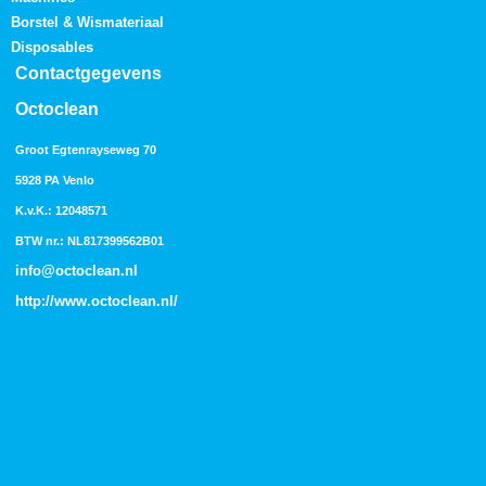
Borstel & Wismateriaal
Disposables
Contactgegevens
Octoclean
Groot Egtenrayseweg 70
5928 PA Venlo
K.v.K.: 12048571
BTW nr.: NL817399562B01
info@octoclean.nl
http://
www.octoclean.nl
/