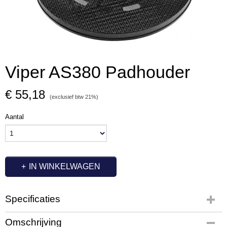
Viper AS380 Padhouder
€ 55,18
(exclusief btw 21%)
Aantal
IN WINKELWAGEN
Specificaties
Productcode
Omschrijving