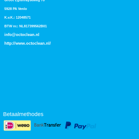
5928 PA Venlo
K.v.K.: 12048571
BTW nr.: NL817399562B01
info@octoclean.nl
http://
www.octoclean.nl
/
Betaalmethodes