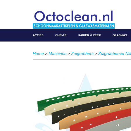
ACTIES
CHEMIE
PAPIER & ZEEP
GLASWAS
Home
>
Machines
>
Zuigrubbers
>
Zuigrubberset Nil