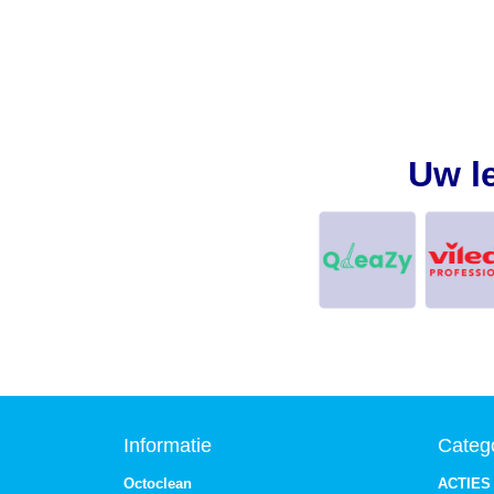
Uw l
Informatie
Categ
Octoclean
ACTIES