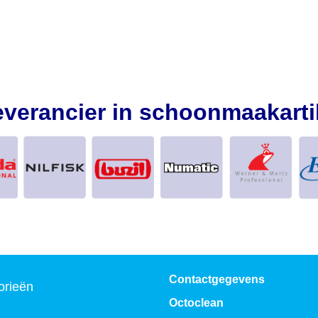
everancier in schoonmaakarti
Contactgegevens
orieën
Octoclean