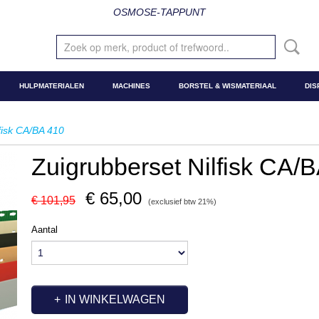
OSMOSE-TAPPUNT
HULPMATERIALEN
MACHINES
BORSTEL & WISMATERIAAL
DIS
fisk CA/BA 410
Zuigrubberset Nilfisk CA/
€ 65,00
€ 101,95
(exclusief btw 21%)
Aantal
IN WINKELWAGEN