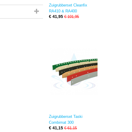
Zuigrubberset Cleanfix
RA410 & RA400
€ 41,95
€ 101,95
Zuigrubberset Taski
Combimat 300
€ 41,15
€ 61,15