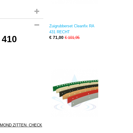
Zuigrubberset Cleanfix RA
431 RECHT
 410
€ 71,00
€ 101,95
GMOND ZITTEN. CHECK