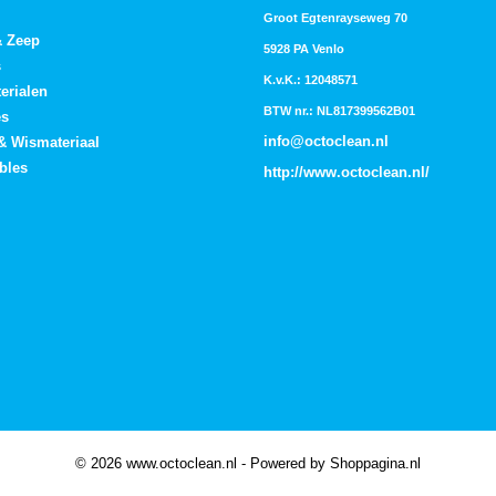
Groot Egtenrayseweg 70
& Zeep
5928 PA Venlo
s
K.v.K.: 12048571
erialen
BTW nr.: NL817399562B01
es
info@octoclean.nl
 & Wismateriaal
bles
http://
www.octoclean.nl
/
© 2026 www.octoclean.nl - Powered by Shoppagina.nl