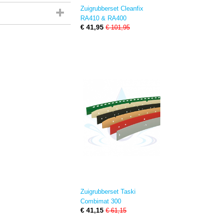
Zuigrubberset Cleanfix
RA410 & RA400
€ 41,95
€ 101,95
Zuigrubberset Taski
Combimat 300
€ 41,15
€ 61,15