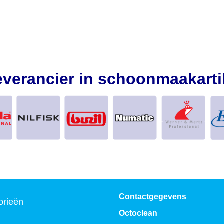
everancier in schoonmaakarti
Contactgegevens
orieën
Octoclean