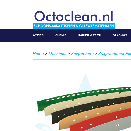
ACTIES
CHEMIE
PAPIER & ZEEP
GLASWAS
Home
>
Machines
>
Zuigrubbers
>
Zuigrubberset Fi