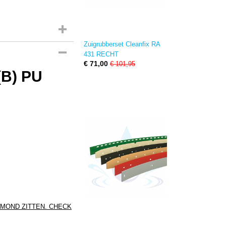
Zuigrubberset Cleanfix RA
431 RECHT
€ 71,00
€ 101,95
(B) PU
GMOND ZITTEN. CHECK