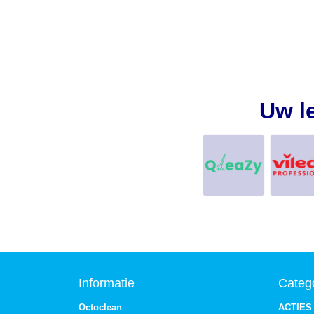
Uw l
Informatie
Categ
Octoclean
ACTIES