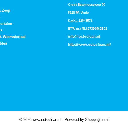
Groot Egtenrayseweg 70
& Zeep
5928 PA Venlo
s
K.v.K.: 12048571
erialen
BTW nr.: NL817399562B01
es
info@octoclean.nl
 & Wismateriaal
bles
http://
www.octoclean.nl
/
© 2026 www.octoclean.nl - Powered by Shoppagina.nl