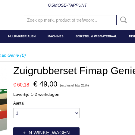
OSMOSE-TAPPUNT
HULPMATERIALEN
MACHINES
BORSTEL & WISMATERIAAL
DIS
map Genie (B)
Zuigrubberset Fimap Genie
€ 49,00
€ 60,18
(exclusief btw 21%)
Levertijd 1-2 werkdagen
Aantal
IN WINKELWAGEN