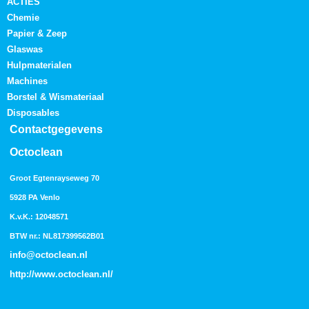
ACTIES
Chemie
Papier & Zeep
Glaswas
Hulpmaterialen
Machines
Borstel & Wismateriaal
Disposables
Contactgegevens
Octoclean
Groot Egtenrayseweg 70
5928 PA Venlo
K.v.K.: 12048571
BTW nr.: NL817399562B01
info@octoclean.nl
http://
www.octoclean.nl
/