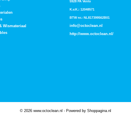
5928 PA Venlo
s
K.v.K.: 12048571
erialen
BTW nr.: NL817399562B01
es
info@octoclean.nl
 & Wismateriaal
bles
http://
www.octoclean.nl
/
© 2026 www.octoclean.nl - Powered by Shoppagina.nl