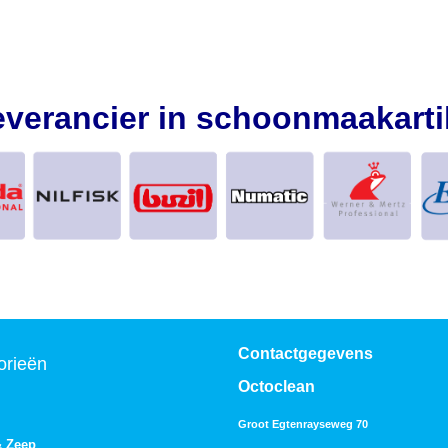
everancier in schoonmaakarti
Contactgegevens
orieën
Octoclean
Groot Egtenrayseweg 70
& Zeep