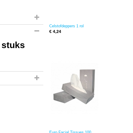
Celstofdeppers 1 rol
€ 4,24
 stuks
Euro Facial Tissues 100