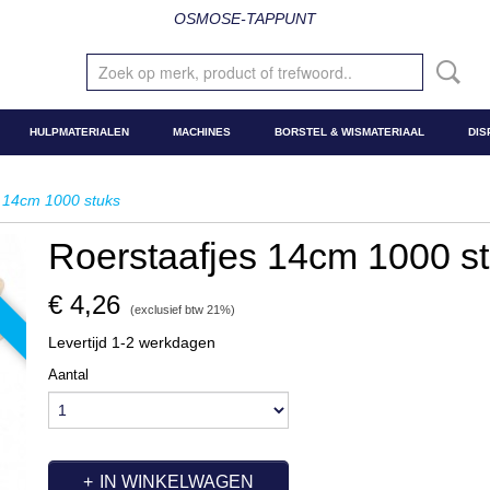
OSMOSE-TAPPUNT
HULPMATERIALEN
MACHINES
BORSTEL & WISMATERIAAL
DIS
s 14cm 1000 stuks
Roerstaafjes 14cm 1000 s
s
€ 4,26
(exclusief btw 21%)
Levertijd 1-2 werkdagen
Aantal
IN WINKELWAGEN