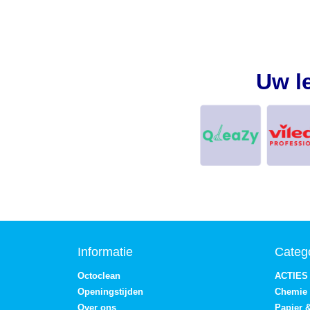
Uw l
Informatie
Categ
Octoclean
ACTIES
Openingstijden
Chemie
Over ons
Papier 