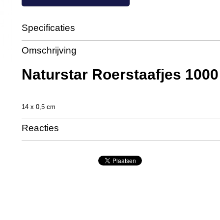
Specificaties
Productcode
FM4857
Omschrijving
Naturstar Roerstaafjes 1000
14 x 0,5 cm
Reacties