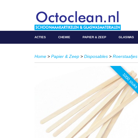
ACTIES
CHEMIE
PAPIER & ZEEP
GLASWAS
Home
>
Papier & Zeep
>
Disposables
>
Roerstaafje
1000 stuk