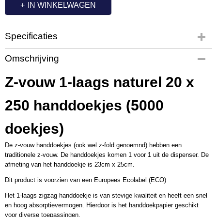
IN WINKELWAGEN
Specificaties
Productcode
Omschrijving
MP8025
Productcode leverancier
Z-vouw 1-laags naturel 20 x
P50791
Afmetingen (l,b,h)
250 handdoekjes (5000
23 x 25 x 0 cm
doekjes)
De z-vouw handdoekjes (ook wel z-fold genoemnd) hebben een
traditionele z-vouw. De handdoekjes komen 1 voor 1 uit de dispenser. De
afmeting van het handdoekje is 23cm x 25cm.
Dit product is voorzien van een Europees Ecolabel (ECO)
Het 1-laags zigzag handdoekje is van stevige kwaliteit en heeft een snel
en hoog absorptievermogen. Hierdoor is het handdoekpapier geschikt
voor diverse toepassingen.