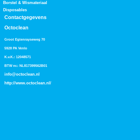
Borstel & Wismateriaal
Disposables
Contactgegevens
Octoclean
Groot Egtenrayseweg 70
5928 PA Venlo
K.v.K.: 12048571
BTW nr.: NL817399562B01
info@octoclean.nl
http://
www.octoclean.nl
/