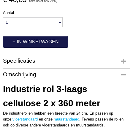
(exclusief btw 21%)
Aantal
IN WINKELWAGEN
Specificaties
Productcode
Omschrijving
MP8039
Productcode leverancier
Industrie rol 3-laags
100623
Afmetingen (l,b,h)
cellulose 2 x 360 meter
0 x 24 x 0 cm
De industrierollen hebben een breedte van 24 cm. En passen op
onze
vloerstandaard
en onze
muurstandaard
. Tevens passen de rollen
ook op diverse andere vloerstandaards en muurstandaards.