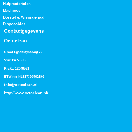
Hulpmaterialen
Machines
Borstel & Wismateriaal
Disposables
Contactgegevens
Octoclean
Groot Egtenrayseweg 70
5928 PA Venlo
K.v.K.: 12048571
BTW nr.: NL817399562B01
info@octoclean.nl
http://
www.octoclean.nl
/