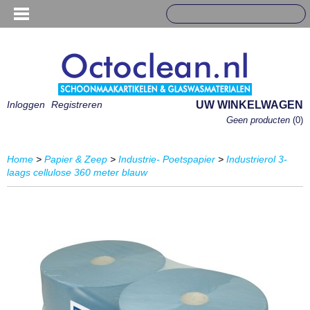
Inloggen
Registreren
UW WINKELWAGEN
Geen producten
(0)
Home
>
Papier & Zeep
>
Industrie- Poetspapier
>
Industrierol 3-
laags cellulose 360 meter blauw