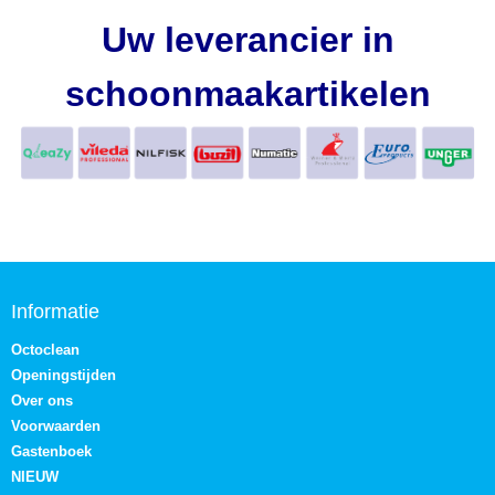
Uw leverancier in
schoonmaakartikelen
Informatie
Octoclean
Openingstijden
Over ons
Voorwaarden
Gastenboek
NIEUW