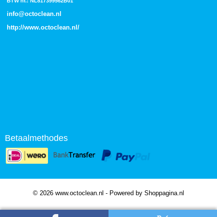
BTW nr.: NL817399562B01
info@octoclean.nl
http://
www.octoclean.nl
/
Betaalmethodes
© 2026 www.octoclean.nl - Powered by Shoppagina.nl