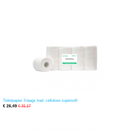
Toiletpapier 3-laags trad. cellulose supersoft
€ 26,49
€ 31,17