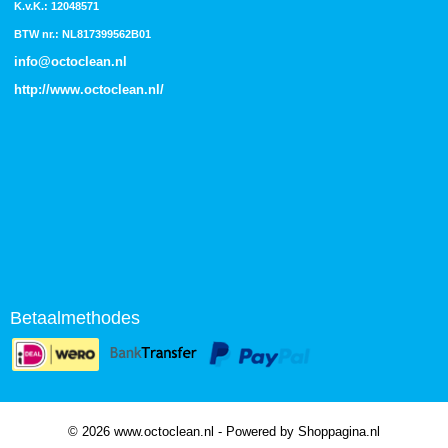
K.v.K.: 12048571
BTW nr.: NL817399562B01
info@octoclean.nl
http://
www.octoclean.nl
/
Betaalmethodes
© 2026 www.octoclean.nl - Powered by Shoppagina.nl