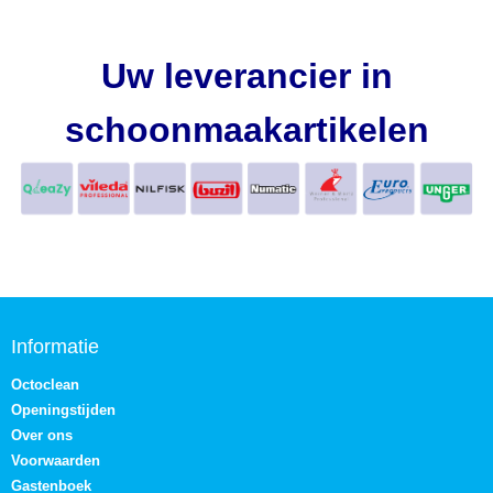
Uw leverancier in
schoonmaakartikelen
Informatie
Octoclean
Openingstijden
Over ons
Voorwaarden
Gastenboek