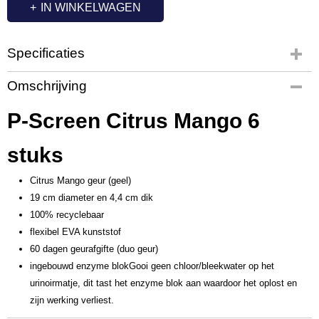
IN WINKELWAGEN
Specificaties
Productcode
Omschrijving
OC7257
P-Screen Citrus Mango 6
stuks
Citrus Mango geur (geel)
19 cm diameter en 4,4 cm dik
100% recyclebaar
flexibel EVA kunststof
60 dagen geurafgifte (duo geur)
ingebouwd enzyme blokGooi geen chloor/bleekwater op het
urinoirmatje, dit tast het enzyme blok aan waardoor het oplost en
zijn werking verliest.