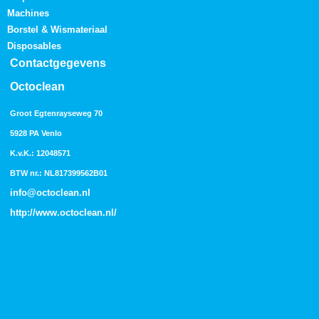
Machines
Borstel & Wismateriaal
Disposables
Contactgegevens
Octoclean
Groot Egtenrayseweg 70
5928 PA Venlo
K.v.K.: 12048571
BTW nr.: NL817399562B01
info@octoclean.nl
http://
www.octoclean.nl
/