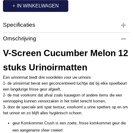
IN WINKELWAGEN
Specificaties
Productcode
Omschrijving
OC7258
V-Screen Cucumber Melon 12
stuks Urinoirmatten
Een urinoirmat biedt drie voordelen voor uw urinoirs:
1- de urinoirmat bevat een geconcentreerd luchtje dat bij elke spoelbeurt
een langdurige frisse geur afgeeft,
2- de mat voorkomt dat afval zoals kauwgom of andere items die een
verstopping kunnen veroorzaken in het toilet terecht komen,
3- door de speciale anti spat textuur, voorkomt u urine spetters op en om
het urinoir en zo blijft alles hygiënisch schoon.
geur Komkommer Crush is een zoete, frisse komkommer geur die
een aangename sfeer creëert