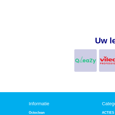
Uw l
Informatie
Categ
Octoclean
ACTIES