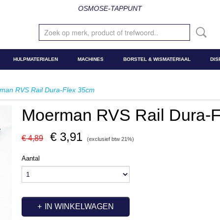
OSMOSE-TAPPUNT
HULPMATERIALEN
MACHINES
BORSTEL & WISMATERIAAL
DIS
man RVS Rail Dura-Flex 35cm
Moerman RVS Rail Dura-F
€ 3,91
€ 4,89
(exclusief btw 21%)
Aantal
IN WINKELWAGEN