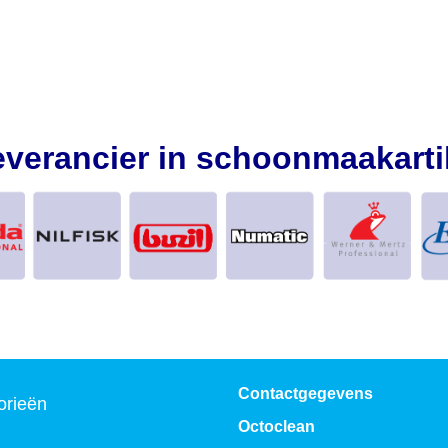
everancier in schoonmaakarti
Contactgegevens
orieën
Octoclean