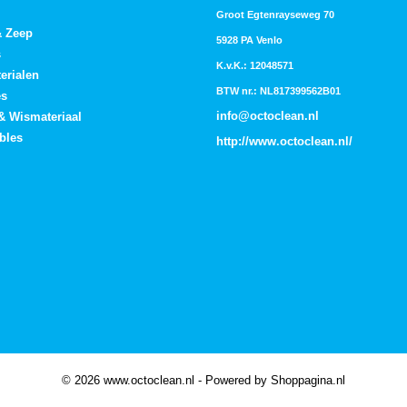
Groot Egtenrayseweg 70
& Zeep
5928 PA Venlo
s
K.v.K.: 12048571
erialen
BTW nr.: NL817399562B01
es
info@octoclean.nl
 & Wismateriaal
bles
http://
www.octoclean.nl
/
© 2026 www.octoclean.nl - Powered by Shoppagina.nl