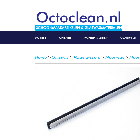
ACTIES
CHEMIE
PAPIER & ZEEP
GLASWAS
Home
>
Glaswas
>
Raamwissers
>
Moerman
>
Moer