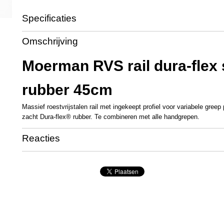
Specificaties
Productcode
MM1028
Omschrijving
Productcode leverancier
17790
Moerman RVS rail dura-flex 
rubber 45cm
Massief roestvrijstalen rail met ingekeept profiel voor variabele greep
zacht Dura-flex® rubber. Te combineren met alle handgrepen.
Reacties