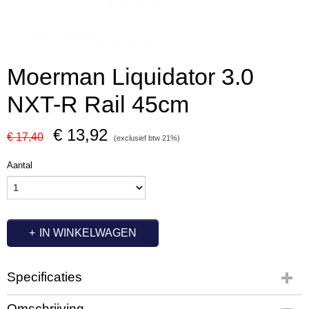
Moerman Liquidator 3.0
NXT-R Rail 45cm
€ 13,92
€ 17,40
(exclusief btw 21%)
Aantal
IN WINKELWAGEN
Specificaties
Productcode
Omschrijving