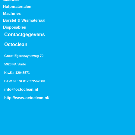
Hulpmaterialen
Machines
Borstel & Wismateriaal
Disposables
Contactgegevens
Octoclean
Groot Egtenrayseweg 70
5928 PA Venlo
K.v.K.: 12048571
BTW nr.: NL817399562B01
info@octoclean.nl
http://
www.octoclean.nl
/