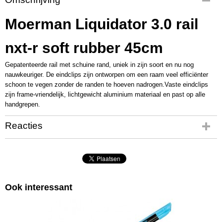
MM1006
Productcode leverancier
Moerman Liquidator 3.0 rail
26024
nxt-r soft rubber 45cm
Gepatenteerde rail met schuine rand, uniek in zijn soort en nu nog
nauwkeuriger. De eindclips zijn ontworpen om een raam veel efficiënter
schoon te vegen zonder de randen te hoeven nadrogen.Vaste eindclips
zijn frame-vriendelijk, lichtgewicht aluminium materiaal en past op alle
handgrepen.
Reacties
Ook interessant