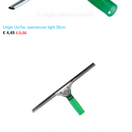
Unger UniTec raamwisser light 30cm
€ 4,45
€ 5,56