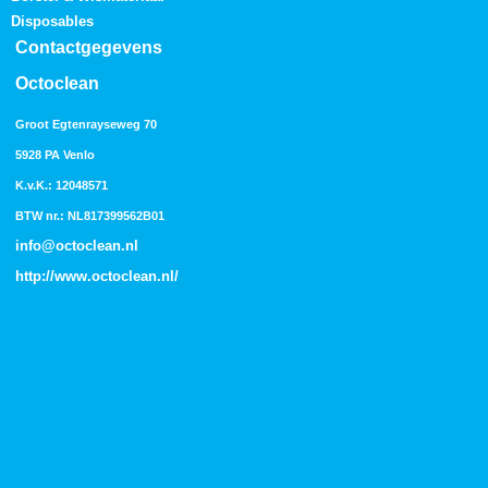
Disposables
Contactgegevens
Octoclean
Groot Egtenrayseweg 70
5928 PA Venlo
K.v.K.: 12048571
BTW nr.: NL817399562B01
info@octoclean.nl
http://
www.octoclean.nl
/