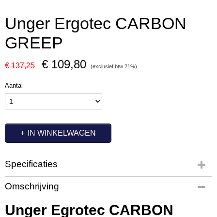
Unger Ergotec CARBON
GREEP
€ 109,80
€ 137,25
(exclusief btw 21%)
Aantal
IN WINKELWAGEN
Specificaties
Productcode
Omschrijving
UT3399
Productcode leverancier
Unger Egrotec CARBON
UCH00