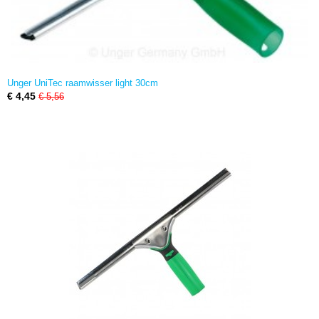
Unger UniTec raamwisser light 30cm
€ 4,45
€ 5,56