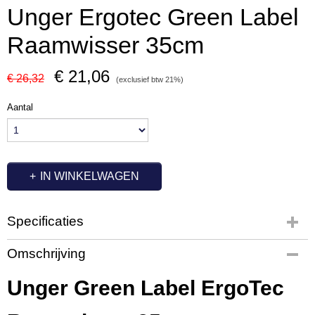
Unger Ergotec Green Label
Raamwisser 35cm
€ 21,06
€ 26,32
(exclusief btw 21%)
Aantal
IN WINKELWAGEN
Specificaties
Productcode
Omschrijving
UT3591
Productcode leverancier
Unger Green Label ErgoTec
GTS35