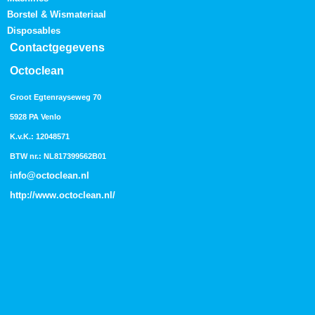
Borstel & Wismateriaal
Disposables
Contactgegevens
Octoclean
Groot Egtenrayseweg 70
5928 PA Venlo
K.v.K.: 12048571
BTW nr.: NL817399562B01
info@octoclean.nl
http://
www.octoclean.nl
/