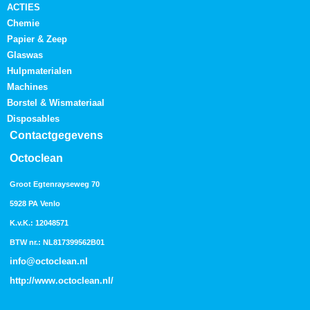
ACTIES
Chemie
Papier & Zeep
Glaswas
Hulpmaterialen
Machines
Borstel & Wismateriaal
Disposables
Contactgegevens
Octoclean
Groot Egtenrayseweg 70
5928 PA Venlo
K.v.K.: 12048571
BTW nr.: NL817399562B01
info@octoclean.nl
http://
www.octoclean.nl
/