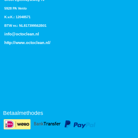
5928 PA Venlo
K.v.K.: 12048571
BTW nr.: NL817399562B01
info@octoclean.nl
http://
www.octoclean.nl
/
Betaalmethodes