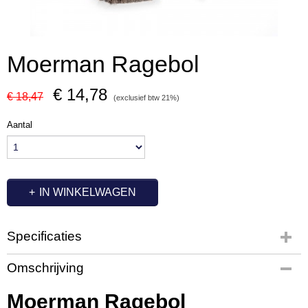
Moerman Ragebol
€ 14,78
€ 18,47
(exclusief btw 21%)
Aantal
IN WINKELWAGEN
Specificaties
Productcode
Omschrijving
MM1083
Moerman Ragebol