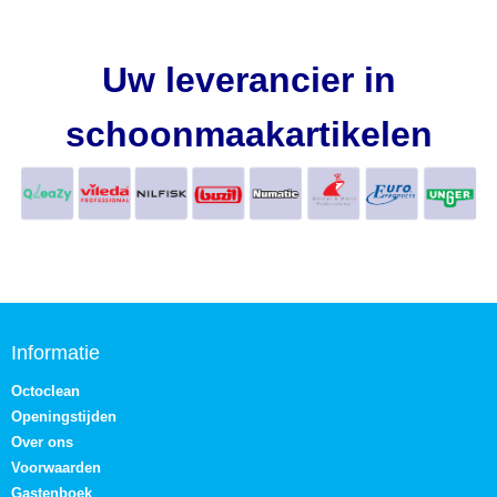
Uw leverancier in
schoonmaakartikelen
Informatie
Octoclean
Openingstijden
Over ons
Voorwaarden
Gastenboek