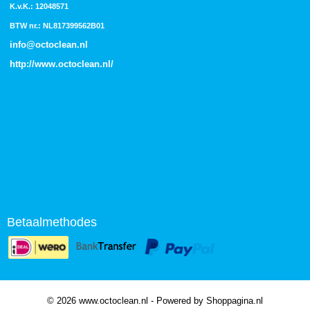
K.v.K.: 12048571
BTW nr.: NL817399562B01
info@octoclean.nl
http://
www.octoclean.nl
/
Betaalmethodes
© 2026 www.octoclean.nl - Powered by Shoppagina.nl