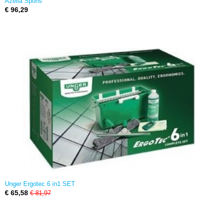
Azella Spons
€ 96,29
Unger Ergotec 6 in1 SET
€ 65,58
€ 81,97