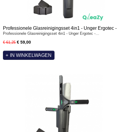
Professionele Glasreinigingsset 4in1 - Unger Ergotec -
Professionele Glasreinigingsset 4in1 - Unger Ergotec -…
QleaZy Bucket & 105cm nylon riem
€ 59,00
€ 61,25
IN WINKELWAGEN