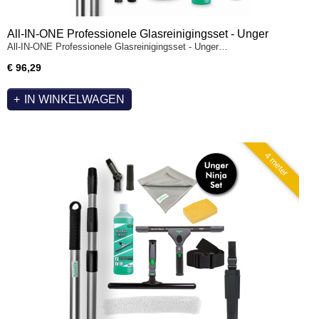
All-IN-ONE Professionele Glasreinigingsset - Unger
All-IN-ONE Professionele Glasreinigingsset - Unger…
Raamtrekker, Inwasser. Telescoopsteel 4m, Bucket+Riem,
Glasdoek, Window Liquid. & Azella Spons
€ 96,29
IN WINKELWAGEN
4 meter