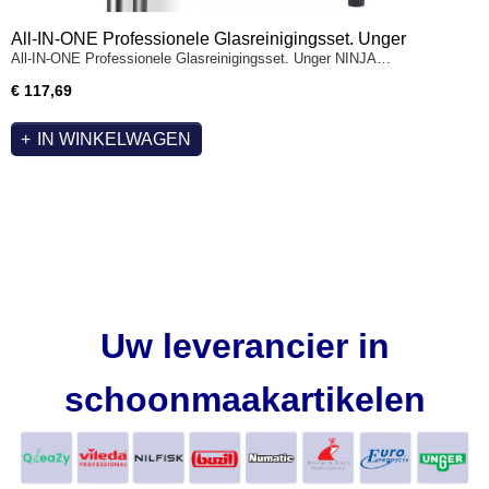
All-IN-ONE Professionele Glasreinigingsset. Unger
All-IN-ONE Professionele Glasreinigingsset. Unger NINJA…
NINJA Raamtrekker, Inwasser - Telescoopsteel 4m,
Bucket+Riem, Glasdoek, Window Liquid. & Azella Spons
€ 117,69
IN WINKELWAGEN
Uw leverancier in
schoonmaakartikelen