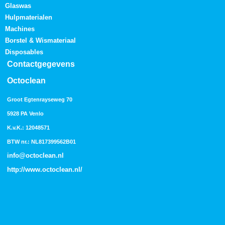
Glaswas
Hulpmaterialen
Machines
Borstel & Wismateriaal
Disposables
Contactgegevens
Octoclean
Groot Egtenrayseweg 70
5928 PA Venlo
K.v.K.: 12048571
BTW nr.: NL817399562B01
info@octoclean.nl
http://
www.octoclean.nl
/