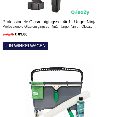
Professionele Glasreinigingsset 4in1 - Unger Ninja -
Professionele Glasreinigingsset 4in1 - Unger Ninja - QleaZy…
QleaZy Bucket & 105cm nylon riem
€ 69,00
€ 70,75
IN WINKELWAGEN