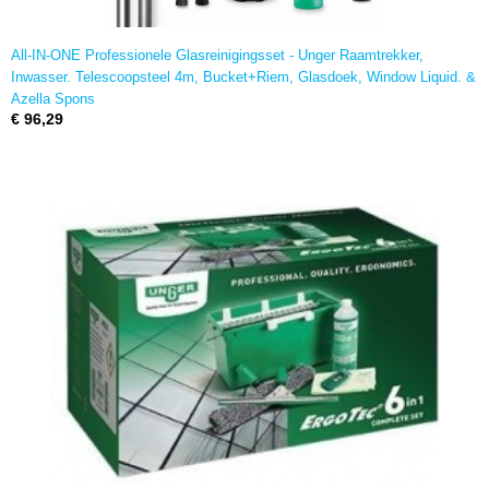
All-IN-ONE Professionele Glasreinigingsset - Unger Raamtrekker,
Inwasser. Telescoopsteel 4m, Bucket+Riem, Glasdoek, Window Liquid. &
Azella Spons
€ 96,29