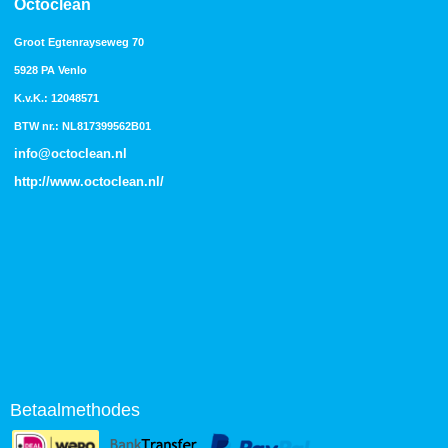
Octoclean
Groot Egtenrayseweg 70
5928 PA Venlo
K.v.K.: 12048571
BTW nr.: NL817399562B01
info@octoclean.nl
http://
www.octoclean.nl
/
Betaalmethodes