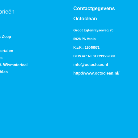
Contactgegevens
orieën
Octoclean
Groot Egtenrayseweg 70
& Zeep
5928 PA Venlo
s
K.v.K.: 12048571
erialen
BTW nr.: NL817399562B01
es
info@octoclean.nl
 & Wismateriaal
bles
http://
www.octoclean.nl
/