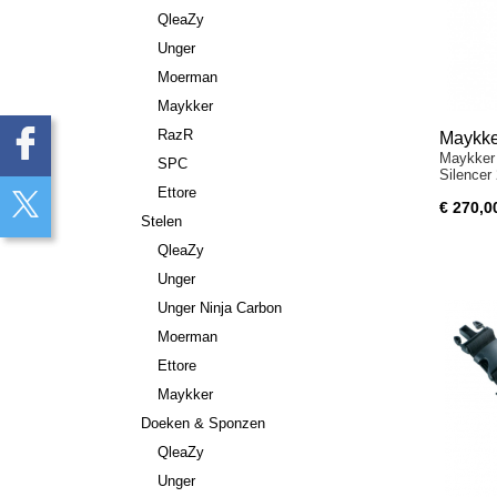
QleaZy
Unger
Moerman
Maykker
RazR
Maykke
Maykker 
SPC
Silencer
Ettore
€ 270,0
Stelen
QleaZy
Unger
Unger Ninja Carbon
Moerman
Ettore
Maykker
Doeken & Sponzen
QleaZy
Unger