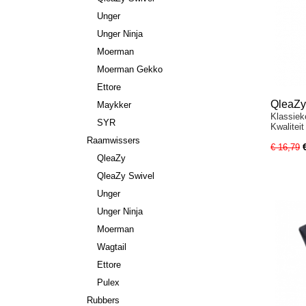
Unger
Unger Ninja
Moerman
Moerman Gekko
Ettore
QleaZy
Maykker
Klassiek
SYR
Kwalitei
Raamwissers
€ 16,79
QleaZy
QleaZy Swivel
Unger
Unger Ninja
Moerman
Wagtail
Ettore
Pulex
Rubbers