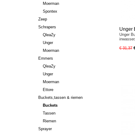
Moerman
Spontex
Zeep
Schrapers
Unger B
Unger Bu
QleaZy
inwasser
Unger
€ 31,37
Moerman
Emmers
QleaZy
Unger
Moerman
Ettore
Buckets,tassen & riemen
Buckets
Tassen
Riemen
Sprayer