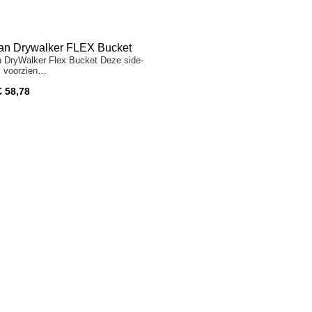
n Drywalker FLEX Bucket
DryWalker Flex Bucket Deze side-
s voorzien…
€ 58,78