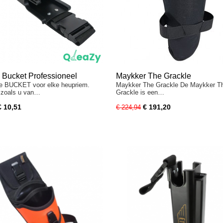
 Bucket Professioneel
Maykker The Grackle
e BUCKET voor elke heupriem.
Maykker The Grackle De Maykker T
t zoals u van…
Grackle is een…
€ 10,51
€ 191,20
€ 224,94