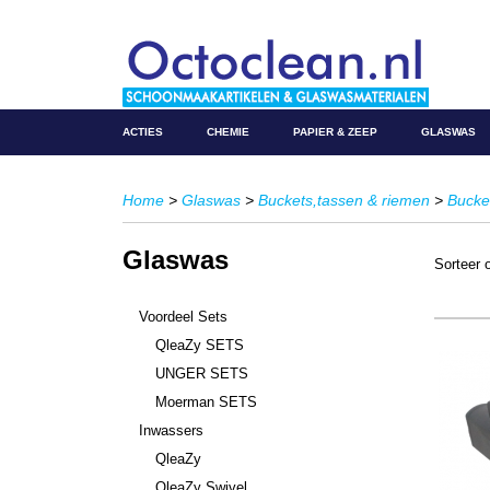
ACTIES
CHEMIE
PAPIER & ZEEP
GLASWAS
Home
>
Glaswas
>
Buckets,tassen & riemen
>
Bucke
Glaswas
Sorteer
Voordeel Sets
QleaZy SETS
UNGER SETS
Moerman SETS
Inwassers
QleaZy
QleaZy Swivel