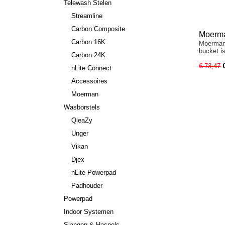
Telewash Stelen
Streamline
Carbon Composite
Moerma
Carbon 16K
Moerman 
bucket i
Carbon 24K
€ 73,47
nLite Connect
Accessoires
Moerman
Wasborstels
QleaZy
Unger
Vikan
Djex
nLite Powerpad
Padhouder
Powerpad
Indoor Systemen
Slangen & Haspels