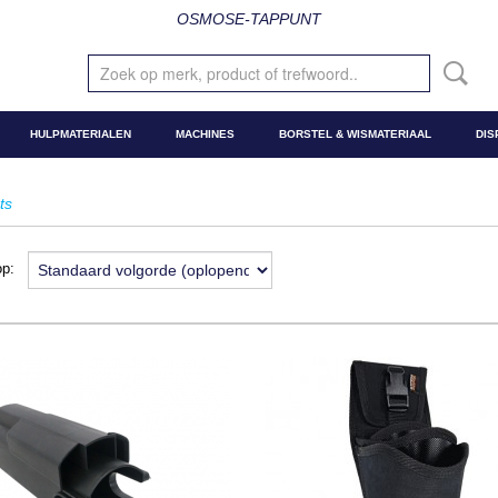
OSMOSE-TAPPUNT
HULPMATERIALEN
MACHINES
BORSTEL & WISMATERIAAL
DIS
ts
 op: