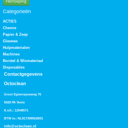
Herroeping
Categorieën
ACTIES
Chemie
Papier & Zeep
Glaswas
Hulpmaterialen
Machines
Borstel & Wismateriaal
Disposables
Contactgegevens
Octoclean
Groot Egtenrayseweg 70
5928 PA Venlo
K.v.K.: 12048571
BTW nr.: NL817399562B01
info@octoclean.nl