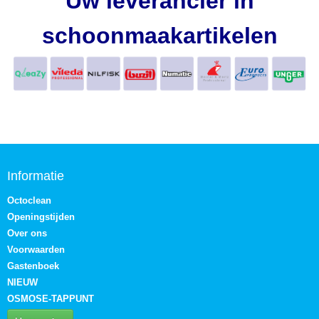
Uw leverancier in
schoonmaakartikelen
Informatie
Octoclean
Openingstijden
Over ons
Voorwaarden
Gastenboek
NIEUW
OSMOSE-TAPPUNT