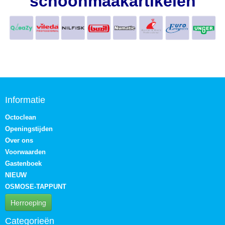
schoonmaakartikelen
Informatie
Octoclean
Openingstijden
Over ons
Voorwaarden
Gastenboek
NIEUW
OSMOSE-TAPPUNT
Herroeping
Categorieën