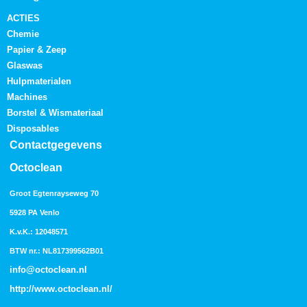
ACTIES
Chemie
Papier & Zeep
Glaswas
Hulpmaterialen
Machines
Borstel & Wismateriaal
Disposables
Contactgegevens
Octoclean
Groot Egtenrayseweg 70
5928 PA Venlo
K.v.K.: 12048571
BTW nr.: NL817399562B01
info@octoclean.nl
http://
www.octoclean.nl
/